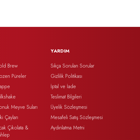
YARDIM
old Brew
Sıkça Sorulan Sorular
rozen Püreler
Gizlilik Politikası
rappe
İptal ve İade
ilkshake
Teslimat Bilgileri
onuk Meyve Suları
Üyelik Sözleşmesi
tki Çayları
Mesafeli Satış Sözleşmesi
cak Çikolata &
Aydınlatma Metni
ahlep