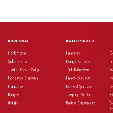
KURUMSAL
KATEGORİLER
Hakkımızda
Kahveler
C
Şubelerimiz
Dünya Kahveleri
F
Toptan Kahve Satışı
Türk Kahveleri
F
Konsinye Ekipman
Kahve Şurupları
M
Franchise
Kokteyl Şurupları
D
Kariyer
Topping Soslar
Bi
İletişim
Barista Ekipmanları
Sı
S