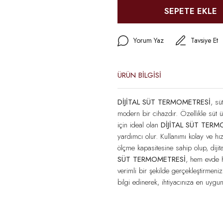
SEPETE EKLE
Yorum Yaz
Tavsiye Et
ÜRÜN BİLGİSİ
DİJİTAL SÜT TERMOMETRESİ
, sü
modern bir cihazdır. Özellikle süt ü
için ideal olan
DİJİTAL SÜT TERM
yardımcı olur. Kullanımı kolay ve hız
ölçme kapasitesine sahip olup, diji
SÜT TERMOMETRESİ
, hem evde h
verimli bir şekilde gerçekleştirmenizi
bilgi edinerek, ihtiyacınıza en uygun