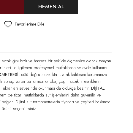
HEMEN AL
t sıcaklığını hızlı ve hassas bir şekilde ölçmenize olanak tanıyan
rünleri ile ilgilenen profesyonel mutfaklarda ve evde kullanımı
OMETRESİ
, sütü doğru sıcaklıkta tutarak kalitesini korumanıza
lı sonuç veren bu termometreler, çeşitli sıcaklık aralıklarını
tal ekranları sayesinde okunması da oldukça basittir.
DİJİTAL
em de ticari mutfaklarda süt işlemlerini daha güvenilir ve
 sağlar. Dijital süt termometrelerin fiyatları ve çeşitleri hakkında
 ürünü seçebilirsiniz.