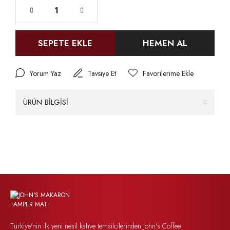
SEPETE EKLE
HEMEN AL
Yorum Yaz
Tavsiye Et
ÜRÜN BİLGİSİ
Türkiye'nin ilk yeni nesil kahve temsilcilerinden John's Coffee