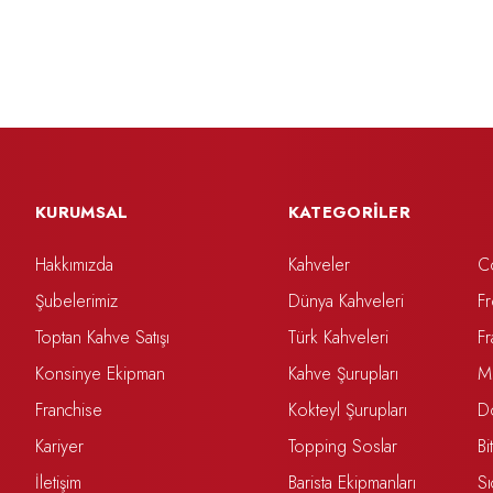
KURUMSAL
KATEGORİLER
Hakkımızda
Kahveler
C
Şubelerimiz
Dünya Kahveleri
F
Toptan Kahve Satışı
Türk Kahveleri
F
Konsinye Ekipman
Kahve Şurupları
M
Franchise
Kokteyl Şurupları
D
Kariyer
Topping Soslar
Bi
İletişim
Barista Ekipmanları
Sı