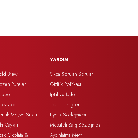
YARDIM
old Brew
Sıkça Sorulan Sorular
rozen Püreler
Gizlilik Politikası
rappe
İptal ve İade
ilkshake
Teslimat Bilgileri
onuk Meyve Suları
Üyelik Sözleşmesi
tki Çayları
Mesafeli Satış Sözleşmesi
cak Çikolata &
Aydınlatma Metni