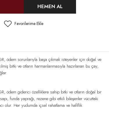
HEMEN AL
dem sorunlarıyla başa çıkmak isteyenler için doğal ve
ilmiş bitki ve otların harmanlanmasıyla hazırlanan bu çay,
ğlar.
m giderici özelliklere sahip bitki ve otların doğal bir
 sapı, funda yaprağı, rezene gibi etkili bileşenler vücuttaki
mcı olur. Her yudumda içsel rahatlama ve hafiflik