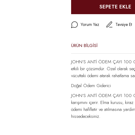
SEPETE EKLE
Yorum Yaz
Tavsiye Et
ÜRÜN BİLGİSİ
JOHN'S ANTİ ÖDEM ÇAYI 100 GR, ö
etkili bir çözümdür. Özel olarak seç
vücuttaki ödemi atarak rahatlama sa
Doğal Ödem Giderici
JOHN'S ANTİ ÖDEM ÇAYI 100 GR, öde
karışımını içerir. Elma kurusu, kiraz
ödemi hafifletir ve atılmasına yardı
hissedeceksiniz.