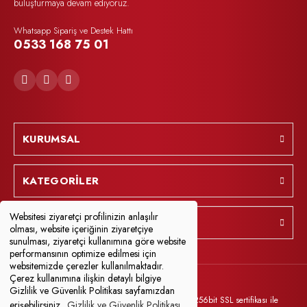
buluşturmaya devam ediyoruz.
Whatsapp Sipariş ve Destek Hattı
0533 168 75 01
KURUMSAL
KATEGORİLER
Websitesi ziyaretçi profilinizin anlaşılır
YARDIM
olması, website içeriğinin ziyaretçiye
sunulması, ziyaretçi kullanımına göre website
performansının optimize edilmesi için
websitemizde çerezler kullanılmaktadır.
Çerez kullanımına ilişkin detaylı bilgiye
Gizlilik ve Güvenlik Politikası sayfamızdan
© Tüm Hakları Saklıdır. Kredi kartı bilgileriniz 256bit SSL sertifikası ile
erişebilirsiniz.
Gizlilik ve Güvenlik Politikası