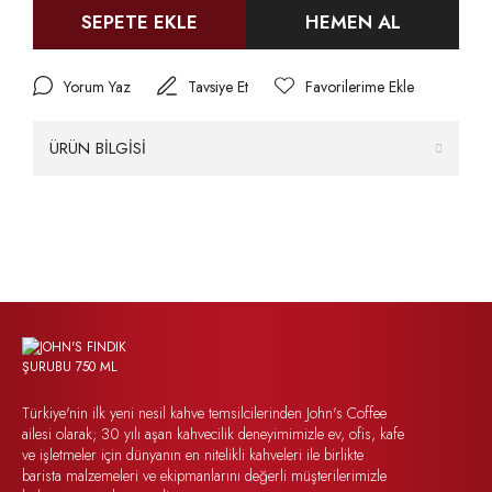
SEPETE EKLE
HEMEN AL
Yorum Yaz
Tavsiye Et
ÜRÜN BİLGİSİ
Türkiye'nin ilk yeni nesil kahve temsilcilerinden John's Coffee
ailesi olarak; 30 yılı aşan kahvecilik deneyimimizle ev, ofis, kafe
ve işletmeler için dünyanın en nitelikli kahveleri ile birlikte
barista malzemeleri ve ekipmanlarını değerli müşterilerimizle