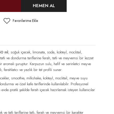
HEMEN AL
50 ml
; soğuk içecek, limonata, soda, kokteyl, mocktail,
tatlı ve dondurma tariflerine ferah, tatlı ve meyvemsi bir lezzet
r aromalı şuruptur. Karpuzun sulu, hafif ve serinletici meyve
 ferahlatıcı ve yazlık bir tat profili sunar.
ecekler, smoothie, milkshake, kokteyl, mocktail, meyve suyu
 dondurma ve özel kafe tariflerinde kullanılabilir. Profesyonel
e evde pratik şekilde ferah içecek hazırlamak isteyen kullanıcılar
ve tatlı tariflerine tatlı, ferah ve meyvemsi bir karakter