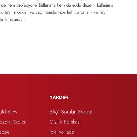
inde hem profesyonel kullanıma hem de evde düzenli kullanıma
kteyl, mocktail ve yaz menülerinde hafif, aromatik ve keyifli
rdımcı üründür.
YARDIM
old Brew
Sıkça Sorulan Sorular
rozen Püreler
Gizlilik Politikası
rappe
İptal ve İade