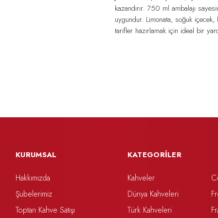
kazandırır. 750 ml ambalajı sayes
uygundur. Limonata, soğuk içecek, ko
tarifler hazırlamak için ideal bir ya
KURUMSAL
KATEGORİLER
Hakkımızda
Kahveler
C
Şubelerimiz
Dünya Kahveleri
F
Toptan Kahve Satışı
Türk Kahveleri
F