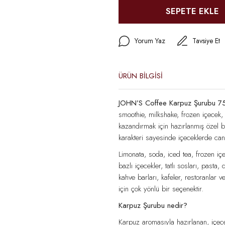
SEPETE EKLE
Yorum Yaz
Tavsiye Et
ÜRÜN BİLGİSİ
JOHN’S Coffee Karpuz Şurubu 7
smoothie, milkshake, frozen içecek, 
kazandırmak için hazırlanmış özel bi
karakteri sayesinde içeceklerde canlı,
Limonata, soda, iced tea, frozen iç
bazlı içecekler, tatlı sosları, pasta,
kahve barları, kafeler, restoranlar v
için çok yönlü bir seçenektir.
Karpuz Şurubu nedir?
Karpuz aromasıyla hazırlanan, içecek 