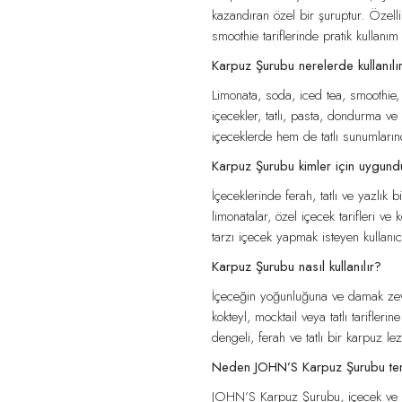
kazandıran özel bir şuruptur. Özelli
smoothie tariflerinde pratik kullanım
Karpuz Şurubu nerelerde kullanılı
Limonata, soda, iced tea, smoothie,
içecekler, tatlı, pasta, dondurma ve 
içeceklerde hem de tatlı sunumlarınd
Karpuz Şurubu kimler için uygund
İçeceklerinde ferah, tatlı ve yazlık
limonatalar, özel içecek tarifleri ve
tarzı içecek yapmak isteyen kullanıc
Karpuz Şurubu nasıl kullanılır?
İçeceğin yoğunluğuna ve damak zevk
kokteyl, mocktail veya tatlı tariflerin
dengeli, ferah ve tatlı bir karpuz lezz
Neden JOHN’S Karpuz Şurubu terc
JOHN’S Karpuz Şurubu, içecek ve tatl