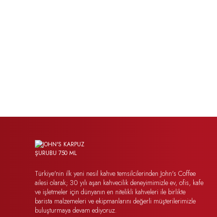
Türkiye'nin ilk yeni nesil kahve temsilcilerinden John's Coffee
ailesi olarak; 30 yılı aşan kahvecilik deneyimimizle ev, ofis, kafe
ve işletmeler için dünyanın en nitelikli kahveleri ile birlikte
barista malzemeleri ve ekipmanlarını değerli müşterilerimizle
buluşturmaya devam ediyoruz.