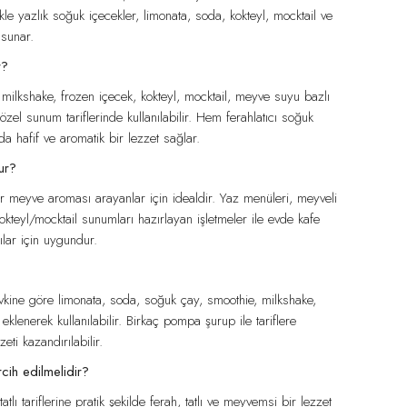
kle yazlık soğuk içecekler, limonata, soda, kokteyl, mocktail ve
 sunar.
r?
 milkshake, frozen içecek, kokteyl, mocktail, meyve suyu bazlı
özel sunum tariflerinde kullanılabilir. Hem ferahlatıcı soğuk
a hafif ve aromatik bir lezzet sağlar.
ur?
 bir meyve aroması arayanlar için idealdir. Yaz menüleri, meyveli
 kokteyl/mocktail sunumları hazırlayan işletmeler ile evde kafe
ılar için uygundur.
ine göre limonata, soda, soğuk çay, smoothie, milkshake,
e eklenerek kullanılabilir. Birkaç pompa şurup ile tariflere
eti kazandırılabilir.
ih edilmelidir?
ı tariflerine pratik şekilde ferah, tatlı ve meyvemsi bir lezzet