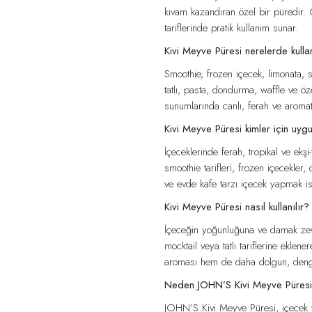
kıvam kazandıran özel bir püredir. Ö
tariflerinde pratik kullanım sunar.
Kivi Meyve Püresi nerelerde kullan
Smoothie, frozen içecek, limonata, s
tatlı, pasta, dondurma, waffle ve öze
sunumlarında canlı, ferah ve aromati
Kivi Meyve Püresi kimler için uyg
İçeceklerinde ferah, tropikal ve ekşi-
smoothie tarifleri, frozen içecekler,
ve evde kafe tarzı içecek yapmak ist
Kivi Meyve Püresi nasıl kullanılır?
İçeceğin yoğunluğuna ve damak zevk
mocktail veya tatlı tariflerine eklene
aroması hem de daha dolgun, dengel
Neden JOHN’S Kivi Meyve Püresi t
JOHN’S Kivi Meyve Püresi, içecek ve ta