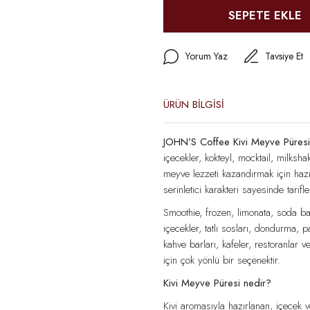
SEPETE EKLE
Yorum Yaz
Tavsiye Et
ÜRÜN BİLGİSİ
JOHN’S Coffee Kivi Meyve Püre
içecekler, kokteyl, mocktail, milkshake
meyve lezzeti kazandırmak için hazır
serinletici karakteri sayesinde tari
Smoothie, frozen, limonata, soda baz
içecekler, tatlı sosları, dondurma, p
kahve barları, kafeler, restoranlar v
için çok yönlü bir seçenektir.
Kivi Meyve Püresi nedir?
Kivi aromasıyla hazırlanan, içecek ve