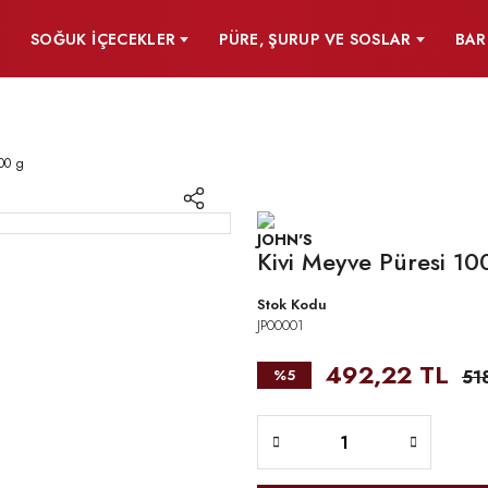
SOĞUK İÇECEKLER
PÜRE, ŞURUP VE SOSLAR
BAR
000 g
Kivi Meyve Püresi 10
Stok Kodu
JP00001
492,22 TL
%5
51