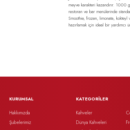
meyve karakteri kazandırır. 1000 g
restoran ve bar menülerinde standart
Smoothie, frozen, limonata, kokteyl v
hazırlamak için ideal bir yardımcı ü
KURUMSAL
KATEGORİLER
Hakkımızda
Kahveler
C
Şubelerimiz
Dünya Kahveleri
F