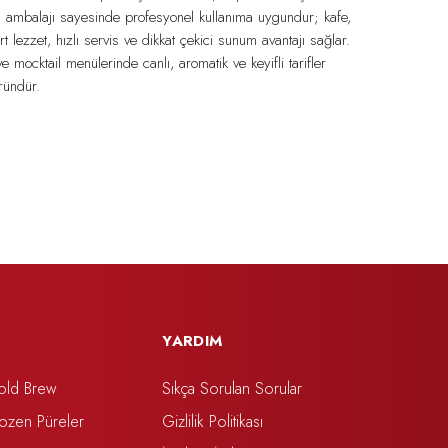
 ambalajı sayesinde profesyonel kullanıma uygundur; kafe,
 lezzet, hızlı servis ve dikkat çekici sunum avantajı sağlar.
e mocktail menülerinde canlı, aromatik ve keyifli tarifler
ründür.
YARDIM
old Brew
Sıkça Sorulan Sorular
rozen Püreler
Gizlilik Politikası