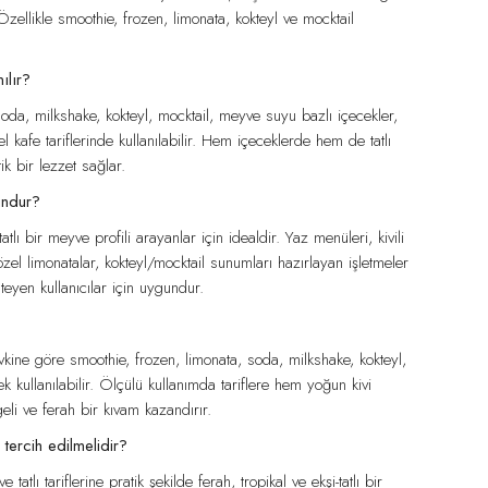
zellikle smoothie, frozen, limonata, kokteyl ve mocktail
ılır?
oda, milkshake, kokteyl, mocktail, meyve suyu bazlı içecekler,
l kafe tariflerinde kullanılabilir. Hem içeceklerde hem de tatlı
k bir lezzet sağlar.
undur?
tatlı bir meyve profili arayanlar için idealdir. Yaz menüleri, kivili
 özel limonatalar, kokteyl/mocktail sunumları hazırlayan işletmeler
eyen kullanıcılar için uygundur.
ine göre smoothie, frozen, limonata, soda, milkshake, kokteyl,
rek kullanılabilir. Ölçülü kullanımda tariflere hem yoğun kivi
i ve ferah bir kıvam kazandırır.
ercih edilmelidir?
tlı tariflerine pratik şekilde ferah, tropikal ve ekşi-tatlı bir