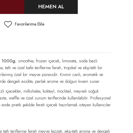
HEMEN AL
si 1000g
; smoothie, frozen içecek, limonata, soda bazlı
, tatlı ve özel kafe tariflerine ferah, tropikal ve ekşi-tatlı bir
lanmış özel bir meyve püresidir. Kivinin canlı, aromatik ve
flerde dengeli asidite, parlak aroma ve dolgun kıvam sunar.
lı içecekler, milkshake, kokteyl, mocktail, meyveli soğuk
asta, waffle ve özel sunum tariflerinde kullanılabilir. Profesyonel
e evde pratik şekilde ferah içecek hazırlamak isteyen kullanıcılar
 tatlı tariflerine ferah meyve lezzeti, ekşi-tatlı aroma ve dengeli