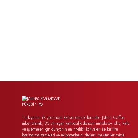
Türkiye'nin ilk yeni nesil kahve temsilcilerinden John's Coffee
ailesi olarak; 30 yılı aşan kahvecilik deneyimimizle ev, ofis, kafe
ve işletmeler için dünyanın en nitelikli kahveleri ile birlikte
barista malzemeleri ve ekipmanlarını değerli müşterilerimizle