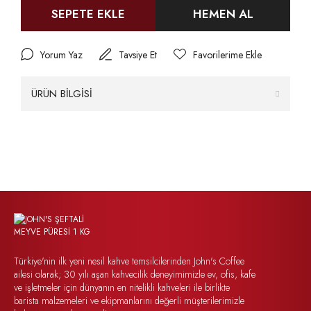
SEPETE EKLE
HEMEN AL
Yorum Yaz
Tavsiye Et
ÜRÜN BİLGİSİ
Türkiye'nin ilk yeni nesil kahve temsilcilerinden John's Coffee
ailesi olarak; 30 yılı aşan kahvecilik deneyimimizle ev, ofis, kafe
ve işletmeler için dünyanın en nitelikli kahveleri ile birlikte
barista malzemeleri ve ekipmanlarını değerli müşterilerimizle