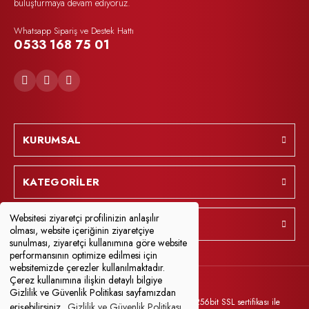
buluşturmaya devam ediyoruz.
Whatsapp Sipariş ve Destek Hattı
0533 168 75 01
KURUMSAL
KATEGORİLER
Websitesi ziyaretçi profilinizin anlaşılır
YARDIM
olması, website içeriğinin ziyaretçiye
sunulması, ziyaretçi kullanımına göre website
performansının optimize edilmesi için
websitemizde çerezler kullanılmaktadır.
Çerez kullanımına ilişkin detaylı bilgiye
Gizlilik ve Güvenlik Politikası sayfamızdan
© Tüm Hakları Saklıdır. Kredi kartı bilgileriniz 256bit SSL sertifikası ile
erişebilirsiniz.
Gizlilik ve Güvenlik Politikası