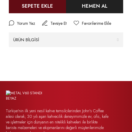
SEPETE EKLE
HEMEN AL
Yorum Yaz
Tavsiye Et
ÜRÜN BİLGİSİ
Türkiye'nin ilk yeni nesil kahve temsilcilerinden John's Coffee
ailesi olarak; 30 yılı aşan kahvecilik deneyimimizle ev, ofis, kafe
ve işletmeler için dünyanın en nitelikli kahveleri ile birlikte
barista malzemeleri ve ekipmanlarını değerli müşterilerimizle