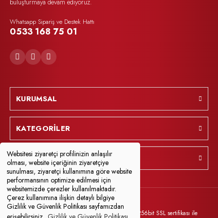
buluşturmaya devam ediyoruz.
Whatsapp Sipariş ve Destek Hattı
0533 168 75 01
KURUMSAL
KATEGORİLER
Websitesi ziyaretçi profilinizin anlaşılır
YARDIM
olması, website içeriğinin ziyaretçiye
sunulması, ziyaretçi kullanımına göre website
performansının optimize edilmesi için
websitemizde çerezler kullanılmaktadır.
Çerez kullanımına ilişkin detaylı bilgiye
Gizlilik ve Güvenlik Politikası sayfamızdan
© Tüm Hakları Saklıdır. Kredi kartı bilgileriniz 256bit SSL sertifikası ile
erişebilirsiniz.
Gizlilik ve Güvenlik Politikası